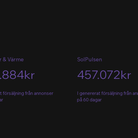
r & Värme
SolPulsen
.884kr
457.072kr
t försäljning från annonser
I genererat försäljning från a
ar
på 60 dagar