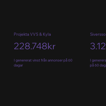
Projekta VVS & Kyla
Siverss
228.748kr
3.1
I genererat vinst från annonser på 60
I generera
dagar
på 60 dag