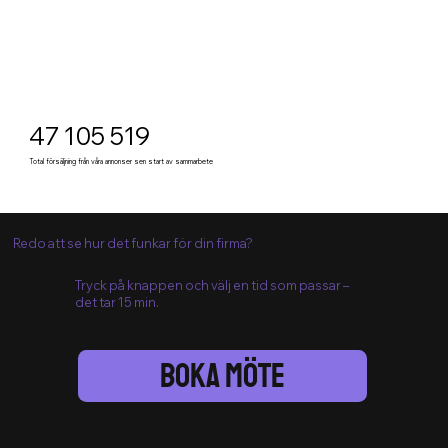
47 105 519
Total försäljning från våra annonser sen start av sammarbete
Redo att se hur det funkar för din firma?
Tryck på knappen och välj en tid som passar –
det tar 15 min.
Boka Möte