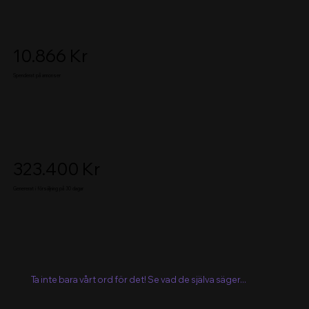
10.866 Kr
Spenderat på annonser
323.400 Kr
Genererat i försäljning på 30 dagar
Ta inte bara vårt ord för det! Se vad de själva säger...