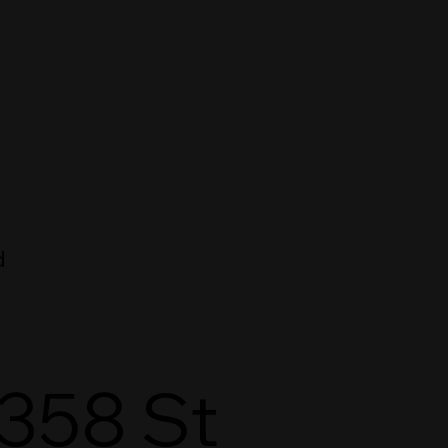
d
358 St