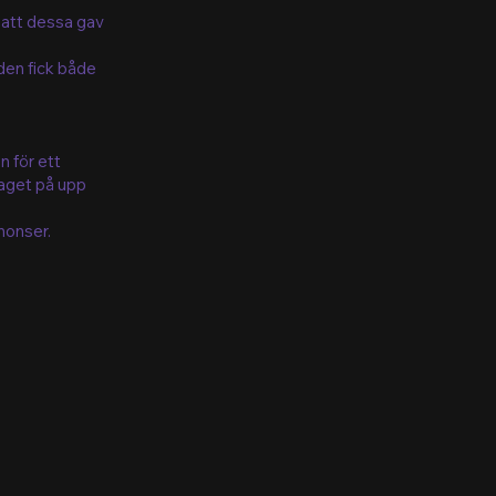
 att dessa gav
den fick både
 för ett
aget på upp
nonser.