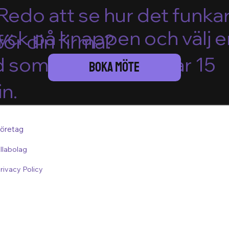
Redo att se hur det funka
yck på knappen och välj e
för din firma?
d som passar – det tar 15
Boka Möte
n.
öretag
llabolag
rivacy Policy