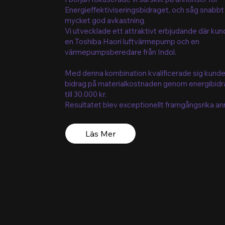
Energieffektiviseringsbidraget, och såg snabbt
mycket god avkastning.
Vi utvecklade ett attraktivt erbjudande där kun
en Toshiba Haori luftvärmepump och en
värmepumpsberedare från Indol.
Med denna kombination kvalificerade sig kunden
bidrag på materialkostnaden genom energibidr
till 30.000 kr.
Resultatet blev exceptionellt framgångsrika an
Läs Mer