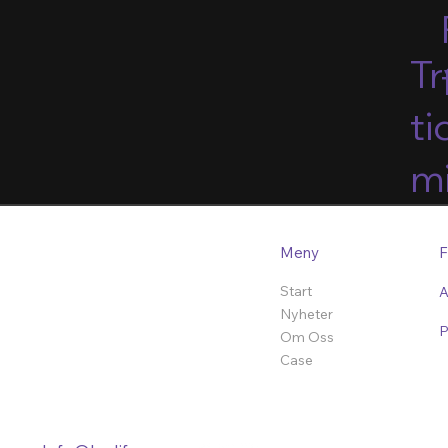
Tr
ti
mi
F
Meny
Start
A
Nyheter
P
Om Oss
Case