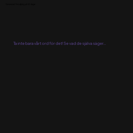
Genererad försäljning på 60 dagar
Ta inte bara vårt ord för det! Se vad de själva säger...