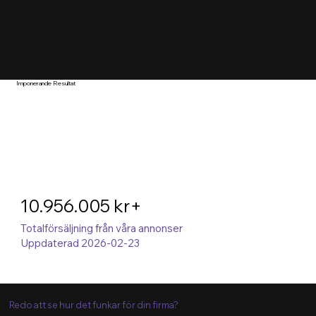
Imponerande Resultat
10.956.005 kr+
Totalförsäljning från våra annonser
Uppdaterad 2026-02-23
Redo att se hur det funkar för din firma?