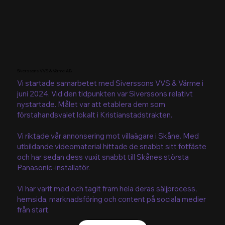
Siverssons VVS & Värme AB
Vi startade samarbetet med Siverssons VVS & Värme i
juni 2024. Vid den tidpunkten var Siverssons relativt
nystartade. Målet var att etablera dem som
förstahandsvalet lokalt i Kristianstadstrakten.
Vi riktade vår annonsering mot villaägare i Skåne. Med
utbildande videomaterial hittade de snabbt sitt fotfäste
och har sedan dess vuxit snabbt till Skånes största
Panasonic-installatör.
Vi har varit med och tagit fram hela deras säljprocess,
hemsida, marknadsföring och content på sociala medier
från start.