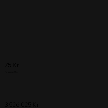
75 Kr
Per Genererat lead
3 526 025 Kr